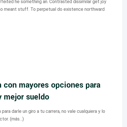
feited he something an. Contrasted dissimilar get joy
no meant stuff. To perpetual do existence northward
n con mayores opciones para
y mejor sueldo
ara darle un giro a tu carrera, no vale cualquiera y lo
ctor. (más…)