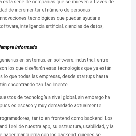
da esta serie de compañías que se mueven a través de
sidad de incrementar el número de personas
e innovaciones tecnológicas que puedan ayudar a
ftware, inteligencia artificial, ciencias de datos,
siempre informado
enierías en sistemas, en software, industrial, entre
 son los que diseñarán esas tecnologías que ya están
es lo que todas las empresas, desde startups hasta
tán encontrando tan fácilmente.
uestos de tecnología a nivel global, sin embargo ha
o, pues es escaso y muy demandado actualmente.
programadores, tanto en frontend como backend. Los
nd feel de nuestra app, su estructura, usabilidad, y la
que hacer mancuerna con los backend, quienes se