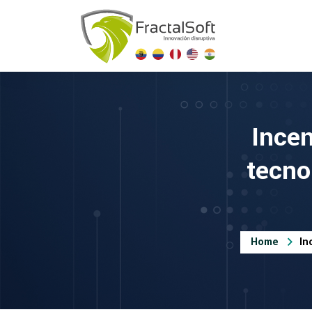
Incen
tecnol
Home
In