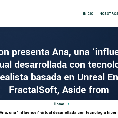
INICIO
NOSOTRO
on presenta Ana, una ‘influ
tual desarrollada con tecnol
realista basada en Unreal En
FractalSoft, Aside from
Home
Ana, una ‘influencer’ virtual desarrollada con tecnología hiper