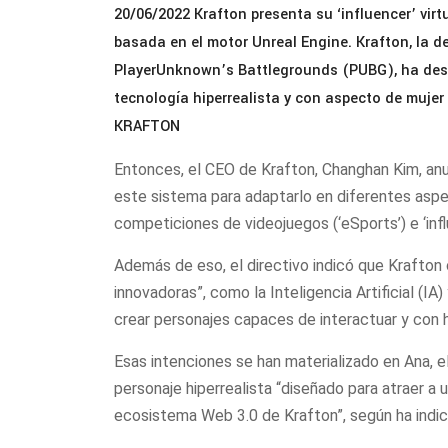
20/06/2022 Krafton presenta su ‘influencer’ virt
basada en el motor Unreal Engine. Krafton, la de
PlayerUnknown’s Battlegrounds (PUBG), ha desar
tecnología hiperrealista y con aspecto de muj
KRAFTON
Entonces, el CEO de Krafton, Changhan Kim, anu
este sistema para adaptarlo en diferentes aspe
competiciones de videojuegos (‘eSports’) e ‘infl
Además de eso, el directivo indicó que Krafton
innovadoras”, como la Inteligencia Artificial (IA)
crear personajes capaces de interactuar y con 
Esas intenciones se han materializado en Ana, e
personaje hiperrealista “diseñado para atraer a 
ecosistema Web 3.0 de Krafton”, según ha indi