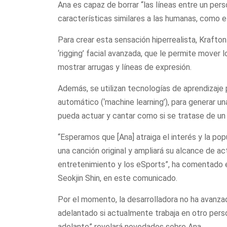
Ana es capaz de borrar “las líneas entre un pers
características similares a las humanas, como el
Para crear esta sensación hiperrealista, Krafton
‘rigging’ facial avanzada, que le permite mover 
mostrar arrugas y líneas de expresión.
Además, se utilizan tecnologías de aprendizaje 
automático (‘machine learning’), para generar u
pueda actuar y cantar como si se tratase de un
“Esperamos que [Ana] atraiga el interés y la po
una canción original y ampliará su alcance de act
entretenimiento y los eSports”, ha comentado e
Seokjin Shin, en este comunicado.
Por el momento, la desarrolladora no ha avanz
adelantado si actualmente trabaja en otro perso
adelante” revelará novedades sobre Ana.