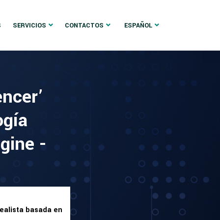
S
SERVICIOS
CONTACTOS
ESPAÑOL
encer’
ogía
gine -
realista basada en